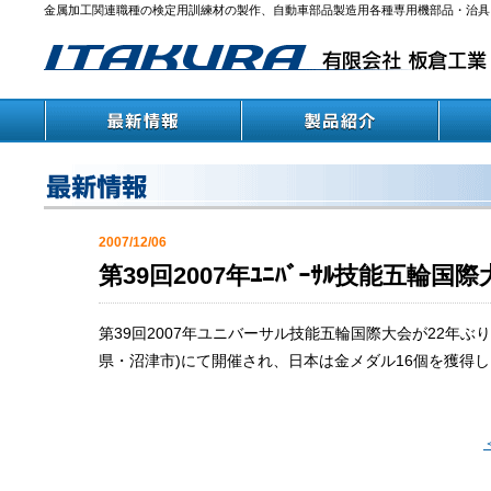
金属加工関連職種の検定用訓練材の製作、自動車部品製造用各種専用機部品・治具
2007/12/06
第39回2007年ﾕﾆﾊﾞｰｻﾙ技能五輪
第39回2007年ユニバーサル技能五輪国際大会が22年ぶ
県・沼津市)にて開催され、日本は金メダル16個を獲得