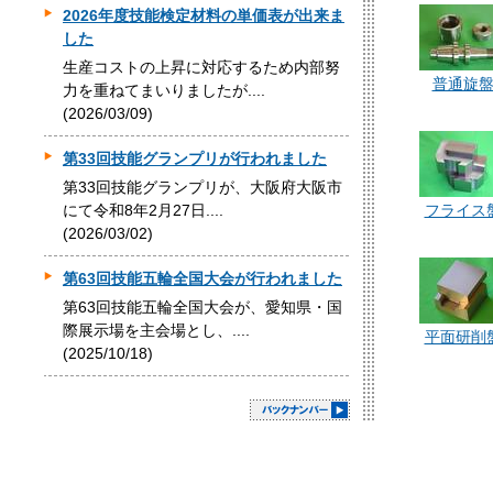
2026年度技能検定材料の単価表が出来ま
した
生産コストの上昇に対応するため内部努
普通旋
力を重ねてまいりましたが....
(2026/03/09)
第33回技能グランプリが行われました
第33回技能グランプリが、大阪府大阪市
にて令和8年2月27日....
フライス
(2026/03/02)
第63回技能五輪全国大会が行われました
第63回技能五輪全国大会が、愛知県・国
際展示場を主会場とし、....
平面研削
(2025/10/18)